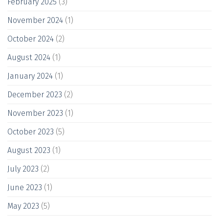
February 2025
(3)
November 2024
(1)
October 2024
(2)
August 2024
(1)
January 2024
(1)
December 2023
(2)
November 2023
(1)
October 2023
(5)
August 2023
(1)
July 2023
(2)
June 2023
(1)
May 2023
(5)