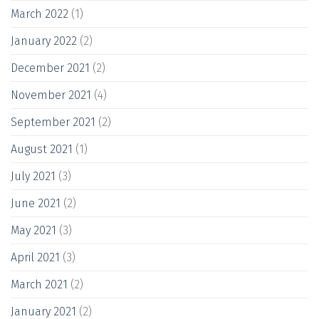
March 2022
(1)
January 2022
(2)
December 2021
(2)
November 2021
(4)
September 2021
(2)
August 2021
(1)
July 2021
(3)
June 2021
(2)
May 2021
(3)
April 2021
(3)
March 2021
(2)
January 2021
(2)