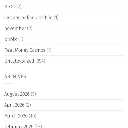
BLOG
(2)
Casinos online de Chile
(1)
november
(2)
public
(1)
Real Money Casinos
(1)
Uncategorized
(354)
ARCHIVES
August 2026
(5)
April 2026
(2)
March 2026
(10)
February 2026
(23)