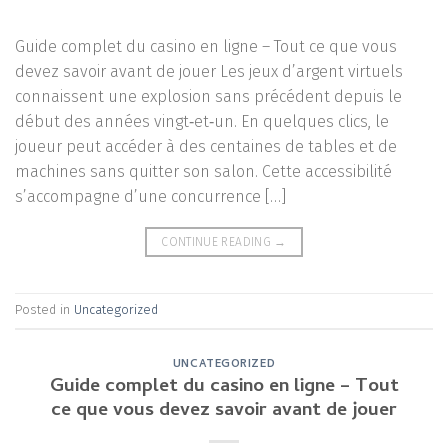
Guide complet du casino en ligne – Tout ce que vous
devez savoir avant de jouer Les jeux d’argent virtuels
connaissent une explosion sans précédent depuis le
début des années vingt‑et‑un. En quelques clics, le
joueur peut accéder à des centaines de tables et de
machines sans quitter son salon. Cette accessibilité
s’accompagne d’une concurrence […]
CONTINUE READING
→
Posted in
Uncategorized
UNCATEGORIZED
Guide complet du casino en ligne – Tout
ce que vous devez savoir avant de jouer