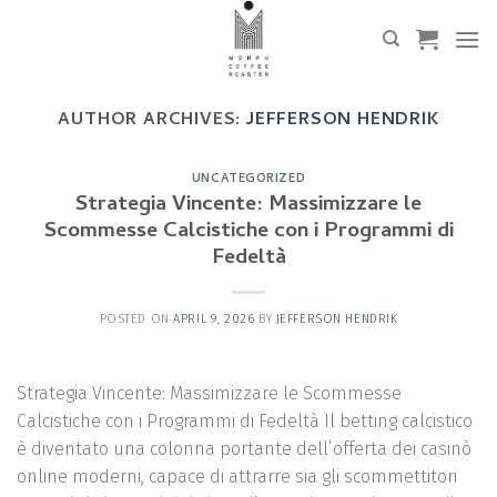
Skip
to
content
AUTHOR ARCHIVES:
JEFFERSON HENDRIK
UNCATEGORIZED
Strategia Vincente: Massimizzare le
Scommesse Calcistiche con i Programmi di
Fedeltà
POSTED ON
APRIL 9, 2026
BY
JEFFERSON HENDRIK
Strategia Vincente: Massimizzare le Scommesse
Calcistiche con i Programmi di Fedeltà Il betting calcistico
è diventato una colonna portante dell’offerta dei casinò
online moderni, capace di attrarre sia gli scommettitori