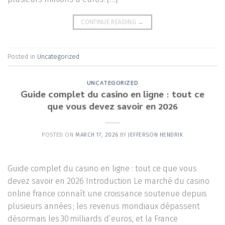
CONTINUE READING
→
Posted in
Uncategorized
UNCATEGORIZED
Guide complet du casino en ligne : tout ce
que vous devez savoir en 2026
POSTED ON
MARCH 17, 2026
BY
JEFFERSON HENDRIK
Guide complet du casino en ligne : tout ce que vous
devez savoir en 2026 Introduction Le marché du casino
online france connaît une croissance soutenue depuis
plusieurs années ; les revenus mondiaux dépassent
désormais les 30 milliards d’euros, et la France