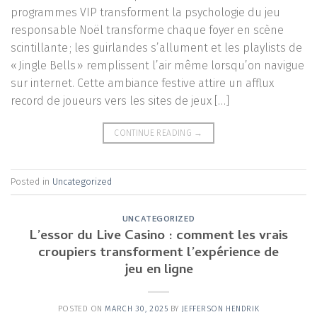
programmes VIP transforment la psychologie du jeu
responsable Noël transforme chaque foyer en scène
scintillante ; les guirlandes s’allument et les playlists de
« Jingle Bells » remplissent l’air même lorsqu’on navigue
sur internet. Cette ambiance festive attire un afflux
record de joueurs vers les sites de jeux […]
CONTINUE READING
→
Posted in
Uncategorized
UNCATEGORIZED
L’essor du Live Casino : comment les vrais
croupiers transforment l’expérience de
jeu en ligne
POSTED ON
MARCH 30, 2025
BY
JEFFERSON HENDRIK