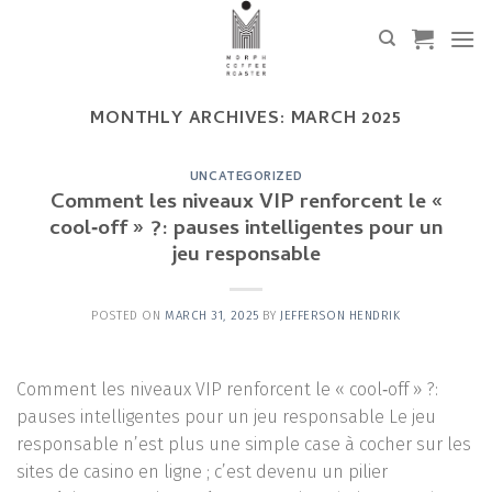
Skip
to
content
MONTHLY ARCHIVES:
MARCH 2025
UNCATEGORIZED
Comment les niveaux VIP renforcent le «
cool‑off » ?: pauses intelligentes pour un
jeu responsable
POSTED ON
MARCH 31, 2025
BY
JEFFERSON HENDRIK
Comment les niveaux VIP renforcent le « cool‑off » ?:
pauses intelligentes pour un jeu responsable Le jeu
responsable n’est plus une simple case à cocher sur les
sites de casino en ligne ; c’est devenu un pilier