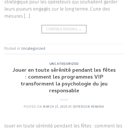
stratégique pour les opérateurs qui souhaitent garder
leurs joueurs engagés sur le long terme. L’une des
mesures […]
CONTINUE READING
→
Posted in
Uncategorized
UNCATEGORIZED
Jouer en toute sérénité pendant les fêtes
: comment les programmes VIP
transforment la psychologie du jeu
responsable
POSTED ON
MARCH 31, 2025
BY
JEFFERSON HENDRIK
Jouer en toute sérénité pendant les fêtes : comment les