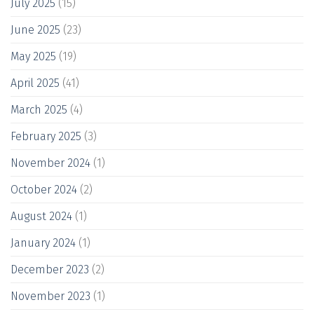
July 2025
(15)
June 2025
(23)
May 2025
(19)
April 2025
(41)
March 2025
(4)
February 2025
(3)
November 2024
(1)
October 2024
(2)
August 2024
(1)
January 2024
(1)
December 2023
(2)
November 2023
(1)