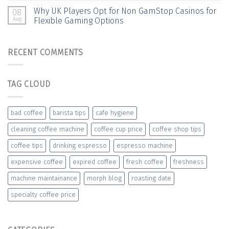
Why UK Players Opt for Non GamStop Casinos for
08
Aug
Flexible Gaming Options
RECENT COMMENTS
TAG CLOUD
bad coffee
barista tips
cafe hygiene
cleaning coffee machine
coffee cup price
coffee shop tips
coffee tips
drinking espresso
espresso machine
expensive coffee
expired coffee
fresh coffee
freshness
machine maintainance
morph blog
roasting date
specialty coffee price