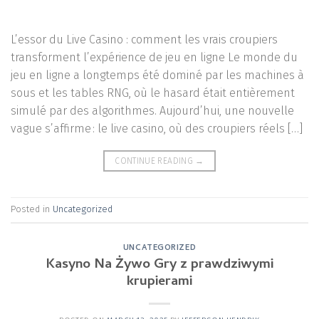
L’essor du Live Casino : comment les vrais croupiers
transforment l’expérience de jeu en ligne Le monde du
jeu en ligne a longtemps été dominé par les machines à
sous et les tables RNG, où le hasard était entièrement
simulé par des algorithmes. Aujourd’hui, une nouvelle
vague s’affirme : le live casino, où des croupiers réels […]
CONTINUE READING
→
Posted in
Uncategorized
UNCATEGORIZED
Kasyno Na Żywo Gry z prawdziwymi
krupierami