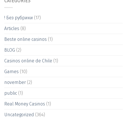
CATEGORIES
! Без рубрики
(17)
Articles
(8)
Beste online casinos
(1)
BLOG
(2)
Casinos online de Chile
(1)
Games
(10)
november
(2)
public
(1)
Real Money Casinos
(1)
Uncategorized
(364)