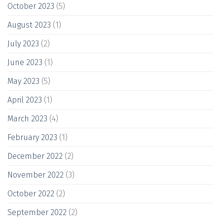
October 2023
(5)
August 2023
(1)
July 2023
(2)
June 2023
(1)
May 2023
(5)
April 2023
(1)
March 2023
(4)
February 2023
(1)
December 2022
(2)
November 2022
(3)
October 2022
(2)
September 2022
(2)