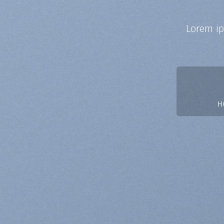
Lorem ip
H