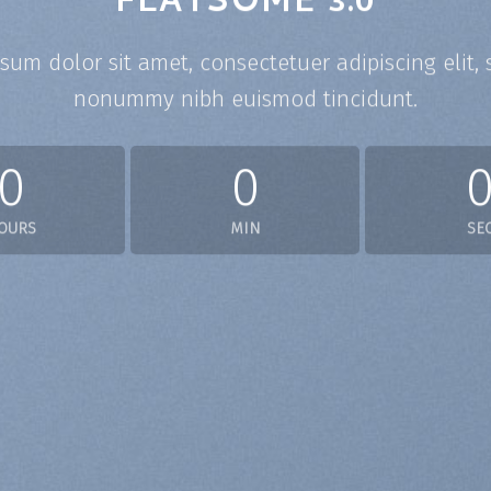
FLATSOME 3.0
sum dolor sit amet, consectetuer adipiscing elit,
nonummy nibh euismod tincidunt.
0
0
OURS
MIN
SE