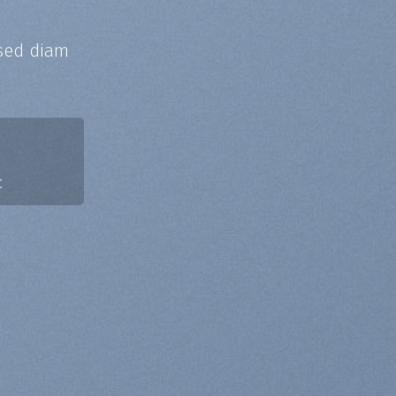
 sed diam
0
C